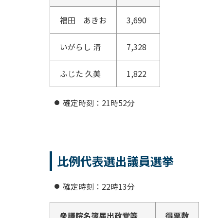
福田 あきお
3,690
いがらし 清
7,328
ふじた 久美
1,822
確定時刻：21時52分
比例代表選出議員選挙
確定時刻：22時13分
衆議院名簿届出政党等
得票数