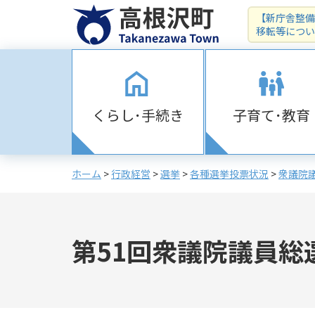
【新庁舎整備
移転等につい
くらし･手続き
子育て･教育
ホーム
>
行政経営
>
選挙
>
各種選挙投票状況
>
衆議院
第51回衆議院議員総