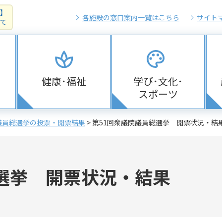
】
各施設の窓口案内一覧はこちら
サイト
て
健康･福祉
学び･文化･
スポーツ
議員総選挙の投票・開票結果
> 第51回衆議院議員総選挙 開票状況・結
選挙 開票状況・結果