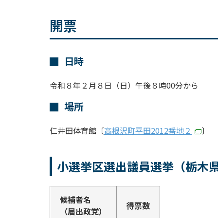
開票
日時
令和８年２月８日（日）午後８時00分から
場所
仁井田体育館〔
高根沢町平田2012番地２
〕
小選挙区選出議員選挙（栃木
候補者名
得票数
（届出政党）