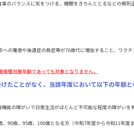
食事のバランスに気をつける、睡眠をきちんととるなどの規則
疹への罹患や後遺症の発症等が70歳代に増加すること、ワク
期接種対象年齢であっても対象となりません。
受けたことがなく、当該年度において以下の年齢と
免疫機能の障がいで日常生活がほとんど不可能な程度の障がいを
5歳、90歳、95歳、100歳となる方（令和7年度から令和11年