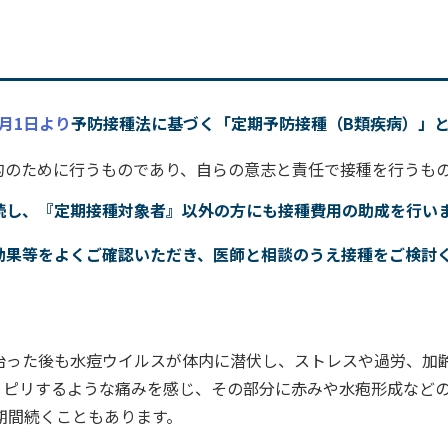
月1日より
予防接種法に基づく「定期予防接種（B類疾病）」
的のために行うものであり、自らの意志と責任で接種を行うも
続し、『定期接種対象者』以外の方にも接種費用の助成を行い
効果等をよくご確認いただき、医師と相談のうえ接種をご検討
治った後も水痘ウイルスが体内に潜伏し、ストレスや過労、加
リピリするような痛みを感じ、その部分に赤みや水疱形成など
期間続くこともあります。