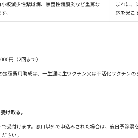
血小板減少性紫斑病、無菌性髄膜炎など重篤な
まれに、
ます。
応を起こ
000円（2回まで）
の接種費用助成は、一生涯に生ワクチン又は不活化ワクチンの
を受け取る。
トで受付けます。窓口以外で申込みされた場合は、後日予診票
ください。