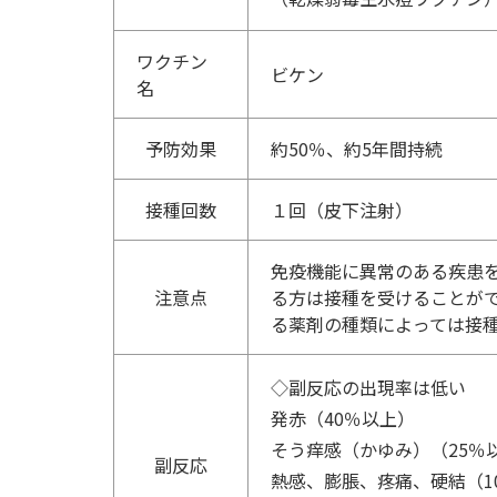
ワクチン
ビケン
名
予防効果
約50％、約5年間持続
接種回数
１回（皮下注射）
免疫機能に異常のある疾患
注意点
る方は接種を受けることが
る薬剤の種類によっては接
◇副反応の出現率は低い
発赤（40％以上）
そう痒感（かゆみ）（25％
副反応
熱感、膨脹、疼痛、硬結（10