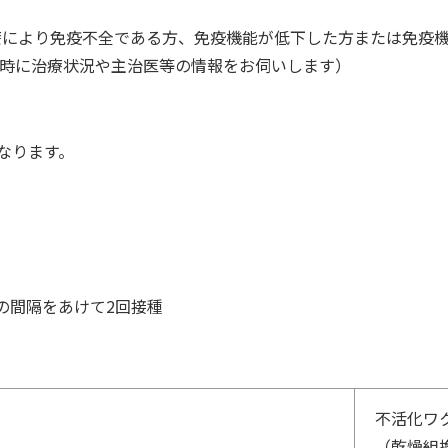
治療により免疫不全である方、免疫機能が低下した方または免疫
み時に治療状況や主治医等の情報をお伺いします）
なります。
の間隔をあけて2回接種
不活化ワ
）
（乾燥組