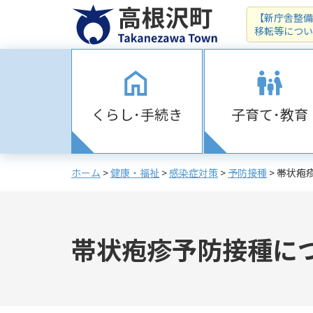
【新庁舎整備
移転等につい
くらし･手続き
子育て･教育
ホーム
>
健康・福祉
>
感染症対策
>
予防接種
> 帯状疱
帯状疱疹予防接種に