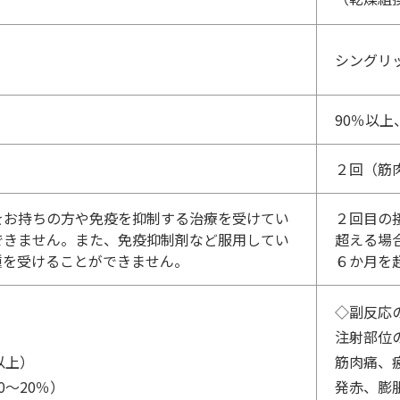
シングリ
90％以上
２回（筋
をお持ちの方や免疫を抑制する治療を受けてい
２回目の
できません。また、免疫抑制剤など服用してい
超える場
種を受けることができません。
６か月を
◇副反応
注射部位
以上）
筋肉痛、
～20％）
発赤、膨