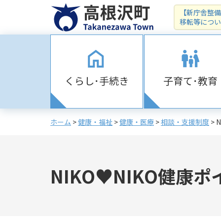
【新庁舎整備
移転等につい
くらし･手続き
子育て･教育
ホーム
>
健康・福祉
>
健康・医療
>
相談・支援制度
> 
NIKO♥NIKO健康