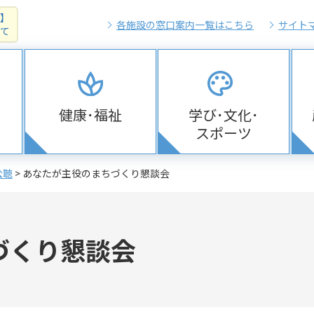
】
各施設の窓口案内一覧はこちら
サイト
て
健康･福祉
学び･文化･
スポーツ
公聴
> あなたが主役のまちづくり懇談会
づくり懇談会