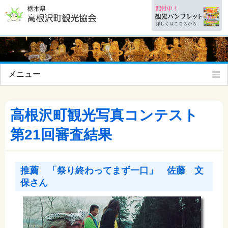
メニュー
高根沢町とは
高根沢町観光写真コンテスト
観光スポット
第­21回審査­結果
イベント
おみやげ
推薦 「祭り終わってまず一口」 佐藤 文
保さん
アクセス