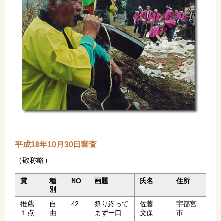
平成18年10月30日審査
（敬称略）
賞
種
NO
画題
氏名
住所
別
推薦
自
42
祭り終って
佐藤
宇都宮
１点
由
まず一口
文保
市