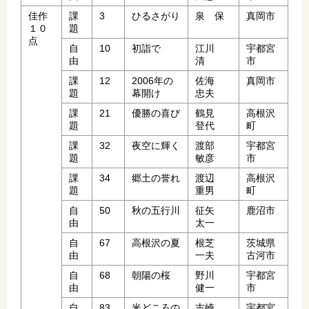
佳作
課
3
ひるさがり
泉 保
真岡市
１０
題
点
自
10
初詣で
江川
宇都宮
由
清
市
課
12
2006年の
佐海
真岡市
題
幕開け
忠夫
課
21
優勝の喜び
鶴見
高根沢
題
登代
町
課
32
夜空に輝く
渡部
宇都宮
題
敏彦
市
課
34
郷土の誉れ
渡辺
高根沢
題
重男
町
自
50
秋の五行川
征矢
鹿沼市
由
太一
自
67
高根沢の夏
根芝
茨城県
由
一夫
古河市
自
68
朝陽の桜
野川
宇都宮
由
健一
市
自
83
米どころの
吉崎
宇都宮