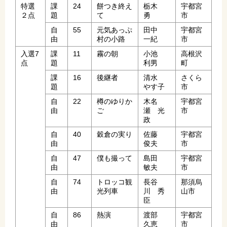
特選
課
24
餅つき終え
栃木
宇都宮
２点
題
て
勇
市
自
55
元気あっぷ
田中
宇都宮
由
村の小路
一紀
市
入選7
課
11
霧の朝
小池
高根沢
点
題
利男
町
課
16
後継者
清水
さくら
題
やす子
市
自
22
樽のゆりか
木名
宇都宮
由
ご
瀬 光
市
政
自
40
穀倉の実り
佐藤
宇都宮
由
俊夫
市
自
47
僕も撮って
島田
宇都宮
由
敏夫
市
自
74
トロッコ観
長谷
那須烏
由
光列車
川 秀
山市
臣
自
86
熱演
渡部
宇都宮
由
久恵
市