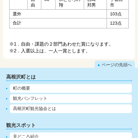
由
翔
邦男
市
選外
103点
合計
123点
※1．自由・課題の２部門あわせた賞になります。
※2．入選以上は、一人一賞とします。
ページの先頭へ
高根沢町とは
町の概要
観光パンフレット
高根沢町観光協会とは
観光スポット
見どころ紹介