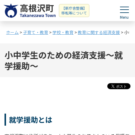
【新庁舎整備】
移転等について
ホーム
>
子育て・教育
>
学校・教育
>
教育に関する経済支援
> 小
小中学生のための経済支援〜就
学援助〜
就学援助とは