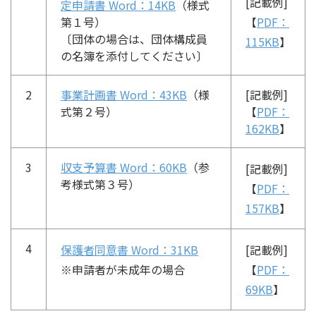
[記載例]
定申請書
Word：14KB
（様式
第１号）
【
PDF：
〔団体の場合は、団体構成員
115KB
】
の名簿を添付してください〕
2
事業計画書
Word：43KB
（様
[記載例]
式第２号）
【
PDF：
162KB
】
3
収支予算書
Word：60KB
（参
[記載例]
考様式第３号）
【
PDF：
157KB
】
4
保護者同意書
Word：31KB
[記載例]
※申請者が未成年の場合
【
PDF：
69KB
】