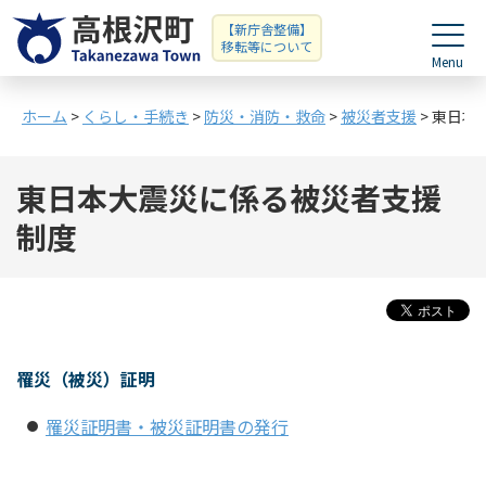
【新庁舎整備】
移転等について
ホーム
>
くらし・手続き
>
防災・消防・救命
>
被災者支援
> 東日
東日本大震災に係る被災者支援
制度
罹災（被災）証明
罹災証明書・被災証明書の発行