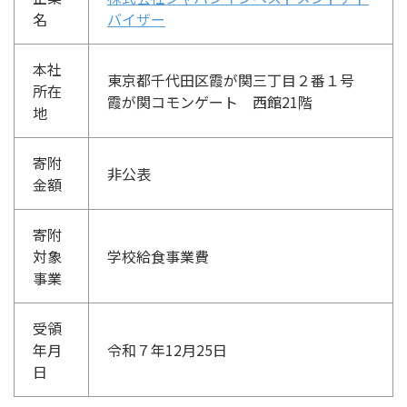
名
バイザー
本社
東京都千代田区霞が関三丁目２番１号
所在
霞が関コモンゲート 西館21階
地
寄附
非公表
金額
寄附
対象
学校給食事業費
事業
受領
年月
令和７年12月25日
日