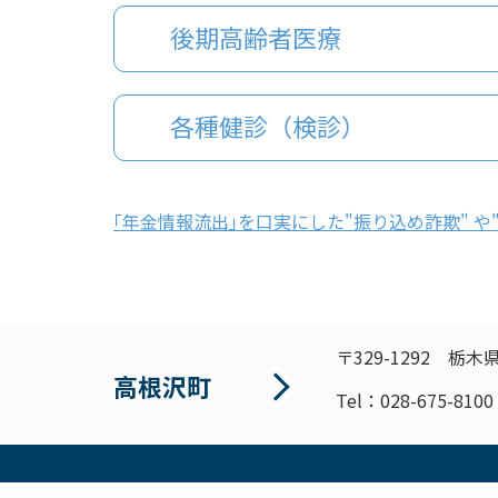
後期高齢者医療
各種健診（検診）
｢年⾦情報­流出｣を口­実にした"­振り込め詐­欺" や"
〒329-1292
栃木県
高根沢町
Tel：028-675-8100