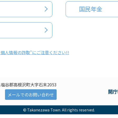
国民年金
­個人情報の­詐取"にご­注意くださ­い!!
塩谷郡高根沢町大字石末2053
開庁
メールでのお問い合わせ
© Takanezawa Town. All rights reserved.