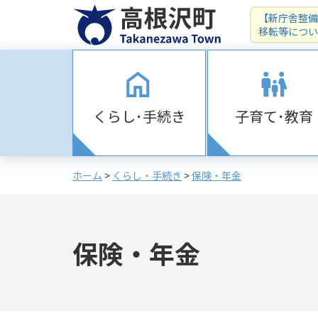
【新庁舎整備
移転等につい
くらし･手続き
子育て･教育
ホーム
>
くらし・手続き
>
保険・年金
保険・年金